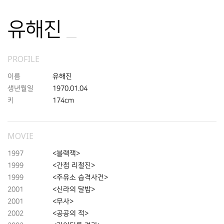
유해진
PROFILE
이름
유해진
생년월일
1970.01.04
키
174cm
MOVIE
1997
<블랙잭>
1999
<간첩 리철진>
1999
<주유소 습격사건>
2001
<신라의 달밤>
2001
<무사>
2002
<공공의 적>