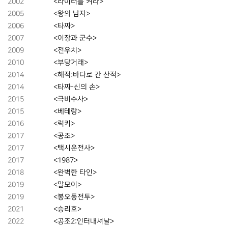
2002
<라이터를 켜라>
2005
<왕의 남자>
2006
<타짜>
2007
<이장과 군수>
2009
<전우치>
2010
<부당거래>
2014
<해적:바다로 간 산적>
2014
<타짜-신의 손>
2015
<극비수사>
2015
<베테랑>
2016
<럭키>
2017
<공조>
2017
<택시운전사>
2017
<1987>
2018
<완벽한 타인>
2019
<말모이>
2019
<봉오동전투>
2021
<승리호>
2022
<공조2:인터내셔날>