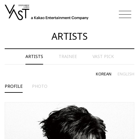
Toggl
navig
ARTISTS
ARTISTS
TRAINEE
VAST PICK
KOREAN
ENGLISH
PROFILE
PHOTO